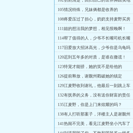
102切割清楚，回归自己的世界脚踏实地
105情况特殊，兄妹俩都是收养的
108疼爱压过了担心，奶奶支持麦野买房
111姐的想法我的梦想，相见恨晚啊！
114帮了值得的人，少爷不长嘴司机长嘴
117旧爱放大招沐高光，少爷你是乌龟吗
120迟到五年多的对质，是谁在撒谎！
123恃宠才能骄，她的笑不是给他的
126提前释放，谢觐州戳破她的镇定
129江麦野收到谢礼，他最后一刻跳上车
132有抚养的义务，没有送你财富的责任
135江麦野，你是上门来炫耀的吗？
138有人打听那案子，洋楼主人是谢觐州
141热闹不完美，看见江麦野坐小汽车了