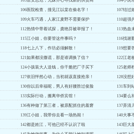
103居安思危，兄妹齐心寻找新的供货商
104小
106医院检查，撞见江以棠在偷名字！
107结
109火车巧遇，人家江麦野不需要保护
110超
112热情中带着试探，龚艳芬被举报了！
113热
115江小姐，你要管这件事吗？
116找
118七上八下，作坊必须解散！
119想
121如果都没撒谎，那是谁调换了信？
122江
124小孩装大人送钱，你干脆把厂子买下
125老
127依旧怦然心动，当初就该直接抢亲！
128没
130你以后幸福呢，男人有好腰胜过俊脸
131车
133实际行动，搬离华侨宾馆！
134要
136有种做了第三者，被原配抓住的羞窘
137弄
139江小姐，我带你去看一场热闹！
140大
142都是姓江，可他已经不认识了啦
143巨