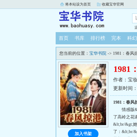
将本站设为首页
收藏宝华官网
首页
书库
排行榜
完本
科幻
您当前的位置：
宝华书院
-> 1981：春风
198
作者：宝
更新时间：202
1981：春
情感版&
了高岭之花谢
&lt;br
了：&lt;
加入书架