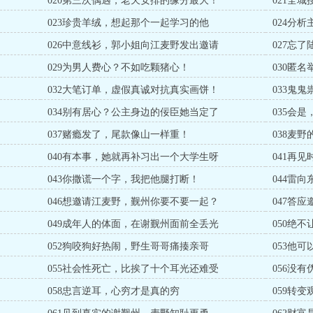
020第三次偶遇，老天安排的缘分最大！
021全
023珍贵羊绒，想起那个一起学习的他
024分
026中意线衫，郭小姐向江麦野发出邀请
027忘
029为男人费心？不如吃颗猪心！
030匿
032大笔订单，虚假真诚对抗真实画饼！
033鬼
034别有居心？公主身边的佞臣她当定了
035会
037赌瘾发了，尾款像山一样重！
038麦
040有本事，她就再补习出一个大学生呀
041再
043你撒谎一个字，我把他腿打断！
044雷
046想邀请江麦野，觐州你要不要一起？
047答
049成年人的体面，在谢觐州面前全丢光
050绝
052狗咬狗好热闹，野生哥哥痛揍亲哥
053他
055社会性死亡，比挨了十个耳光还难受
056没
058忠言逆耳，心穷才是真的穷
059转