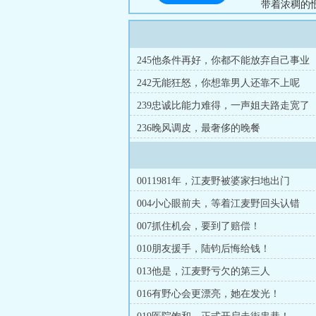
带着浓稠的恨！
狗见了他都要夹
麦野的死缠烂打
野成了弃妇。&
245他条件再好，你都不能放弃自己事业
242无能狂怒，你想靠男人还靠不上呢
239忠诚比能力难得，一声姐夫路走宽了
236晚风调皮，最奢侈的晚餐
0011981年，江麦野被婆家扫地出门
004小心眼前夫，等着江麦野回头认错
007抓住机会，要到了赔偿！
010朋友援手，陆钧后悔给钱！
013他是，江麦野亏欠的第三人
016有野心会更漂亮，她在发光！