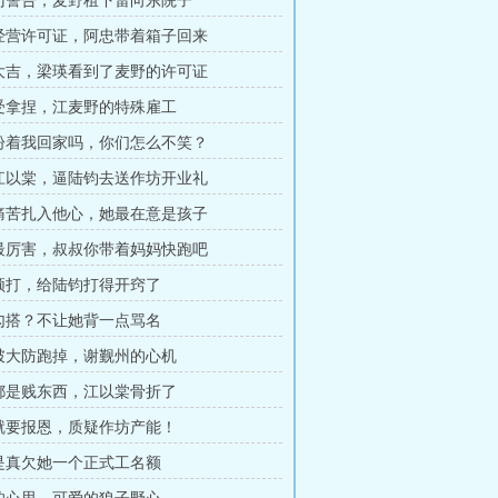
上门警告，麦野租下雷向东院子
下经营许可证，阿忠带着箱子回来
业大吉，梁瑛看到了麦野的许可证
接受拿捏，江麦野的特殊雇工
是盼着我回家吗，你们怎么不笑？
走江以棠，逼陆钧去送作坊开业礼
的痛苦扎入他心，她最在意是孩子
爷最厉害，叔叔你带着妈妈快跑吧
一顿打，给陆钧打得开窍了
内勾搭？不让她背一点骂名
钧破大防跑掉，谢觐州的心机
人都是贱东西，江以棠骨折了
恩就要报恩，质疑作坊产能！
严是真欠她一个正式工名额