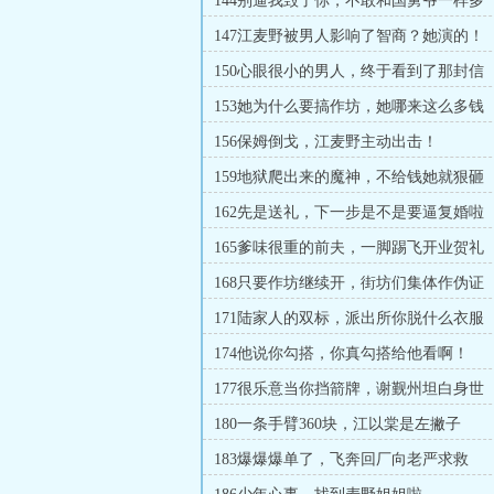
144别逼我毁了你，不敢和国舅爷一样多
147江麦野被男人影响了智商？她演的！
150心眼很小的男人，终于看到了那封信
153她为什么要搞作坊，她哪来这么多钱
156保姆倒戈，江麦野主动出击！
159地狱爬出来的魔神，不给钱她就狠砸
162先是送礼，下一步是不是要逼复婚啦
165爹味很重的前夫，一脚踢飞开业贺礼
168只要作坊继续开，街坊们集体作伪证
171陆家人的双标，派出所你脱什么衣服
174他说你勾搭，你真勾搭给他看啊！
177很乐意当你挡箭牌，谢觐州坦白身世
180一条手臂360块，江以棠是左撇子
183爆爆爆单了，飞奔回厂向老严求救