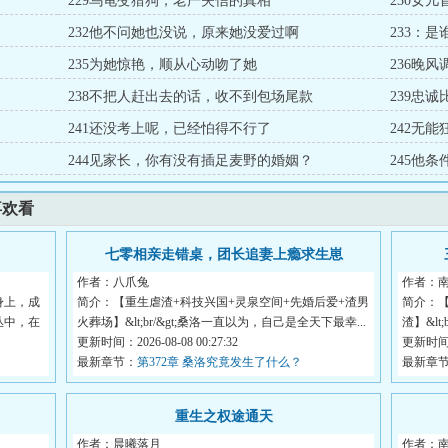
229乌龟变猎狗，老严失信的真相
230女
232他不问她也没说，原来她没爱过啊
233：
235为她惊艳，顺从心动吻了她
236晚
238不把人赶出去的话，收不到包场尾款
239忠
241还没考上呢，已经怕得不行了
242无
244见家长，你有没有插足麦野的婚姻？
245他
喜欢看
七零相亲走错桌，团长追妻上瘾求生崽
作者：八爪兔
作者：
身上，成
简介：【重生虐渣+科技兴国+灵泉空间+先婚后爱+渣男
简介：【
丛中，在
火葬场】&lt;br/&gt;桑洛一直以为，自己是全天下最幸...
渣】&lt
更新时间：2026-08-08 00:27:32
屿...
更新时间：2
最新章节：
第372章 桑洛究竟发生了什么？
最新章
重生之权途通天
作者：晨曦落月
作者：