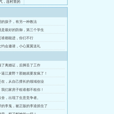
是戾气，连村里的
着，还是沦陷在江
几年后重逢，江麦
聪明的孩子，有另一种教法
攻就是最好的防御，第三个学生
不起谁都能进，你们不行
一次约会邀请，小心翼翼送礼
脚领了离婚证，后脚丢了工作
逼一逼江麦野？那她就要发疯了！
谊还在，从自己擅长的领域创业
滚，我们家房子租谁都不租你！
生取舍，出现了生意竞争者。
发带的李鬼，被正版的李逵抓住了