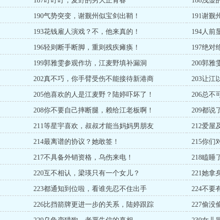
187叮叮叮，麦野的男大正青春
188浅
190气势突变，谢觐州似宝剑出鞘！
191谢
193花钱雇人演戏？不，他来真的！
194人
196轻则断手断脚，重则残疾瘫痪！
197绝
199郭雅雯参观作坊，江麦野填补漏洞
200郭
202真不巧，你手臂受伤不能接待新港商
203让
205他喜欢的人是江麦野？陆婷吓坏了！
206总
208你不要自己摔断腿，赖给江老板啊！
209都
211等星宇喜欢，叔叔才能当妈妈男朋友
212爱
214最离谱的协议？她敢签！
215你
217不具备外销资格，乌伤来电！
218瞌
220互不相认，梁瑛只有一个女儿？
221她
223都通知到位啦，看谁先忍不住出手
224不
226比挡箭牌更进一步的关系，陆婷跟踪
227偷