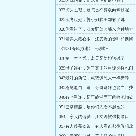
019医院饱和，正式开启走街串巷！
022街头拦截，这怎么不算双向奔赴呢
025预考没她，郭小姐眼里却有了她
028你看错了，江麦野怎么能来这种地方
031老实人藏心眼，江麦野的惊吓和懊悔
《1981春风掠港》上架啦~
036第二生产线，老天又给她送钱了！
039母子连心，为了真正的重逢选择忍耐
042最好的前任，就该像死人一样安静
045枪炮能自己造，哥哥妹妹也能自己找
048有些重逢，是平静湖面下的暗流拍礁
051巴掌清脆，是你们先看不起她的
054江家人的偏爱，江文峰被强制漱口
057有人羡慕软饭，有人看谁都像假想敌