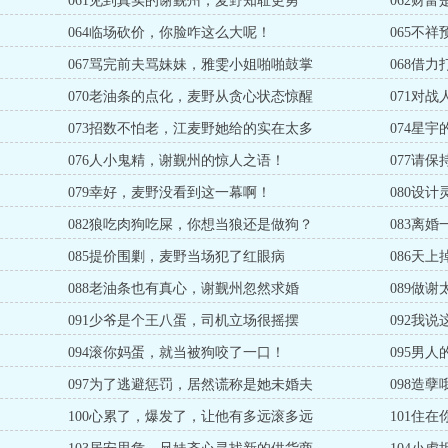
061见到真实的谢觐州，麦野知耻更勇
062财
064临场砍价，你脸咋这么大呢！
065不
067骂完前夫骂妹妹，雅雯小姐啪啪鼓掌
068借
070老油条的点化，麦野从贪心状态惊醒
071对
073招数不怕老，江麦野她给的实在太多
074星
076人小鬼精，谢觐州的惊人之语！
077请
079幸好，麦野没看到这一幕啊！
080设
082狼吃肉狗吃屎，你想当狼还是做狗？
083离
085提价围剿，麦野当场犯了红眼病
086天
088老油条也有真心，谢觐州忽然求婚
089做
091少爷是个王八蛋，司机立场很摇摆
092我
094滚你妈蛋，就当被狗咬了一口！
095男
097为了逃避惩罚，居然谎称是她未婚夫
098造
100心累了，爆发了，让他有多远滚多远
101住