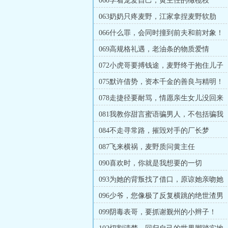
060学着宠爱自己，黄主任的橄榄枝
063奶奶只疼麦野，江家拿捏麦野软肋
066什么罪，会同时撞到前夫和前对象！
069高规格礼遇，老油条的物质爱情
072小虎哥要搏钱途，麦野终于抱住儿子
075默许借势，资本千金的善良与精明！
078走捷径要耐骂，情愿亲生女儿没回来
081我教你甜言蜜语骗男人，不包括骗我
084不走寻常路，摧毁对手的厂长梦
087飞来横祸，麦野质问黄主任
090喜欢时，你就是我想要的一切
093为她的背叛找了借口，原谅她亲吻她
096少爷，您像极了反复横跳的绝世渣男
099阴毒表哥，要抓谢觐州的小辫子！