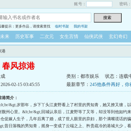
账号：
密码
温馨提示：更多作品，请搜索查找
临时书架
我的书架
未来
历史军事
二次元
女生言情
仙侠武侠
玄幻奇幻
掠港
1：春风掠港
妆成
类别：都市娱乐
状态：连载
6-02-15 03:45:55
最新章节：
245他条件再好，
自己事业
风掠港简介：
lt;br/&gt;岁那年，乡下丫头江麦野看上了村里的男知青，她又撩又缠，
觐州心里。&lt;br/&gt;回城认亲后，江麦野等了又等，却没等到他如约
/&gt;她仓促嫁人生子，几年后离了婚，成了世人眼里的弃妇，那个满嘴谎话的
br/&gt;昔日落魄的男知青，摇身一变成了云端之上、矜贵疏冷的港城大少，