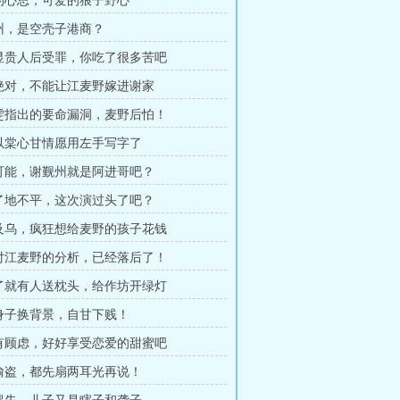
显的心思，可爱的狼子野心
觐州，是空壳子港商？
前显贵人后受罪，你吃了很多苦吧
对绝对，不能让江麦野嫁进谢家
雅雯指出的要命漏洞，麦野后怕！
江以棠心甘情愿用左手写字了
不可能，谢觐州就是阿进哥吧？
说了地不平，这次演过头了吧？
屋及乌，疯狂想给麦野的孩子花钱
们对江麦野的分析，已经落后了！
睡了就有人送枕头，给作坊开绿灯
拿身子换背景，自甘下贱！
要有顾虑，好好享受恋爱的甜蜜吧
没偷盗，都先扇两耳光再说！