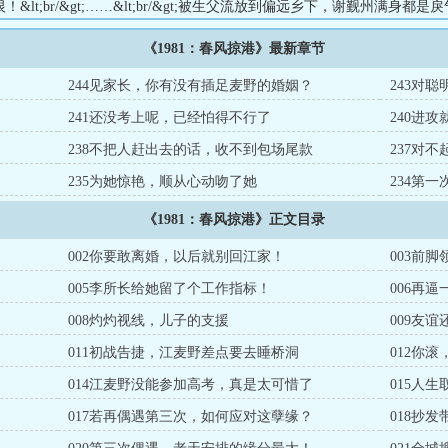
&lt;br/&gt;……&lt;br/&gt;被生父流放到偏远乡下，谢觐州满身都
着尾巴绕道。&lt;br/&gt;唯有江麦野不怕他。&lt;br/&gt;他躲着避
《1981：春风掠港》最新章节
里。&lt;br/&gt;可江麦野回城认亲后竟狠心将他抛弃！&lt;br/&gt;
lt;br/&gt;谢觐州恨江麦野入骨，也爱她入髓。&lt;br/&...
244见家长，你有没有插足麦野的婚姻？
243对
241还没考上呢，已经怕得不行了
240进
238不把人赶出去的话，收不到包场尾款
237对
235为她惊艳，顺从心动吻了她
234第
《1981：春风掠港》正文目录
002你要敢离婚，以后就别回江家！
003前
005李所长给她留了个工作指标！
006再
008灼灼视线，儿子的支援
009友
011初战告捷，江麦野差点要去睡桥洞
012你
014江麦野没能参加高考，真是太可惜了
015人
017若再偶遇第三次，如何应对这孽缘？
018抄