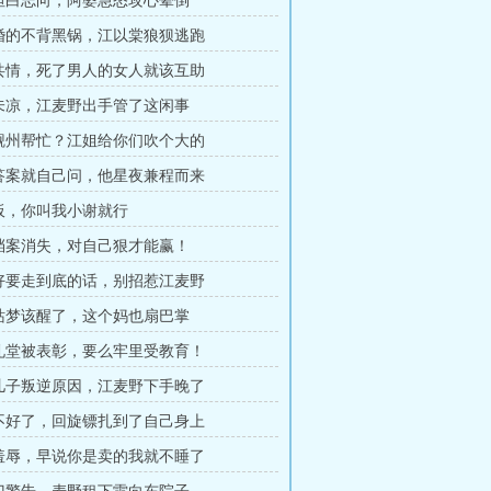
虎坦白志向，阿婆急怒攻心晕倒
过婚的不背黑锅，江以棠狼狈逃跑
强共情，死了男人的女人就该互助
血未凉，江麦野出手管了这闲事
谢觐州帮忙？江姐给你们吹个大的
要答案就自己问，他星夜兼程而来
老板，你叫我小谢就行
师档案消失，对自己狠才能赢！
想好要走到底的话，别招惹江麦野
到站梦该醒了，这个妈也扇巴掌
么礼堂被表彰，要么牢里受教育！
清儿子叛逆原因，江麦野下手晚了
事不好了，回旋镖扎到了自己身上
大羞辱，早说你是卖的我就不睡了