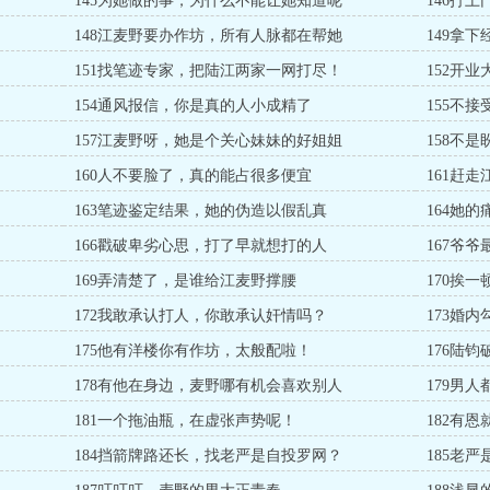
145为她做的事，为什么不能让她知道呢
146打
148江麦野要办作坊，所有人脉都在帮她
149拿
151找笔迹专家，把陆江两家一网打尽！
152开
154通风报信，你是真的人小成精了
155不
157江麦野呀，她是个关心妹妹的好姐姐
158不
160人不要脸了，真的能占很多便宜
161赶
163笔迹鉴定结果，她的伪造以假乱真
164她
166戳破卑劣心思，打了早就想打的人
167爷
169弄清楚了，是谁给江麦野撑腰
170挨
172我敢承认打人，你敢承认奸情吗？
173婚
175他有洋楼你有作坊，太般配啦！
176陆
178有他在身边，麦野哪有机会喜欢别人
179男
181一个拖油瓶，在虚张声势呢！
182有
184挡箭牌路还长，找老严是自投罗网？
185老