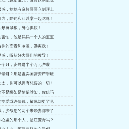
富是底气也是诅咒，麦野探亲被阻
祥预感，妹妹有麻烦哥哥立刻顶上
力打力，陆钧和江以棠一起吃瘪！
战人形黄鼠狼，身心俱疲！
宇的害怕，他是妈妈一个人的宝宝
保持你的高贵和冷漠，远离我！
计灵感，听从好大哥们的教导！
婚一个月，麦野是半个万元户啦
上掉馅饼？那是盗卖国营资产罪证
谢太太，你可以拥有想要的一切！
说这不是绑架是情侣吵架，你信吗
人的怜爱或许值钱，敬佩却更罕见
孽哦，少爷您的两个未婚妻都来了
在你心里的那个人，是江麦野吗？