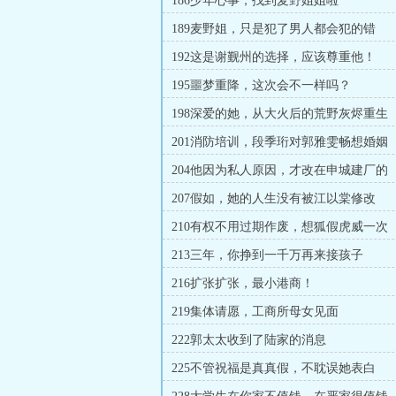
186少年心事，找到麦野姐姐啦
189麦野姐，只是犯了男人都会犯的错
192这是谢觐州的选择，应该尊重他！
195噩梦重降，这次会不一样吗？
198深爱的她，从大火后的荒野灰烬重生
201消防培训，段季珩对郭雅雯畅想婚姻
204他因为私人原因，才改在申城建厂的
207假如，她的人生没有被江以棠修改
210有权不用过期作废，想狐假虎威一次
213三年，你挣到一千万再来接孩子
216扩张扩张，最小港商！
219集体请愿，工商所母女见面
222郭太太收到了陆家的消息
225不管祝福是真真假，不耽误她表白