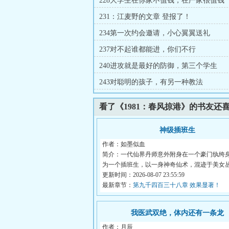
228大学生在你家不值钱，在严家很值钱
231：江麦野的文章 登报了！
234第一次约会邀请，小心翼翼送礼
237对不起谁都能进，你们不行
240进攻就是最好的防御，第三个学生
243对聪明的孩子，有另一种教法
看了《1981：春风掠港》的书友还
神级插班生
作者：如墨似血
简介：一代仙界丹师意外附身在一个豪门纨绔
为一个插班生，以一身神奇仙术，混迹于美女
都...
更新时间：2026-08-07 23:55:59
最新章节：
第九千四百三十八章 效果显著！
我医武双绝，体内还有一条龙
作者：月辰