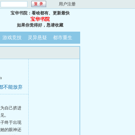
：
用户注册
宝华书院：看啥都有、更新最快
宝华书院
如果你觉得好，恳请收藏
游戏竞技
灵异悬疑
都市重生
中
你都不能放弃
以为自己挤进
来见。
骗子终于出现
看她的眼神还