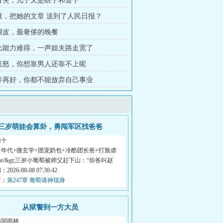
儿冒失，儿子又是瞎子和聋子
是谁，把她的文章 送到了人民日报？
风调皮，最奢侈的晚餐
诚比能力难得，一声姐夫路走宽了
能狂怒，你想靠男人还靠不上呢
条件再好，你都不能放弃自己事业
三岁萌娃会算卦，勇闯军区找爸爸
南十
年代+微玄学+团宠奶包+冷酷团长爸+打脸虐
;br/&gt;三岁小葡萄被师父赶下山：“你爸叫赵
026-08-08 07:30:42
节：
第247章 葡萄请神现身
从狱警到一方大员
南国雨林