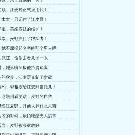
城搜索，想了解她的一切！
析主顾，江麦野正式雇用代工！
了陆太太，只记住了江麦野！
名举报，美娟表姐的维护！
鬼祟祟，麦野抓住了跟踪者！
是，她不愿提起名字的那个男人吗
野的疯狂，偷偷去看儿子一眼！
见时，她落魄至极他矜贵疏离！
向东的欣赏，江麦野克制了贪欲
应邀约，郭雅雯给江麦野当托儿！
不让谢觐州看笑话，麦野的自救
可以恨江麦野，其他人算什么东西
有伪装的对峙，最怕吃醋男人搞事
变观念，麦野被夸家教好