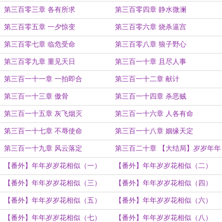
第三百零三章 各有所求
第三百零四章 静水微澜
第三百零五章 一夕惊变
第三百零六章 烧杀逼宫
第三百零七章 临危受命
第三百零八章 狼子野心
第三百零九章 重见天日
第三百一十章 且尽人事
第三百一十一章 一拍即合
第三百一十二章 献计
第三百一十三章 傲骨
第三百一十四章 杀恶贼
第三百一十五章 灰飞烟灭
第三百一十六章 人各有命
第三百一十七章 不辱使命
第三百一十八章 姻缘天定
第三百一十九章 风云落定
第三百二十章 【大结局】岁岁年年
人不同
【番外】年年岁岁花相似（一）
【番外】年年岁岁花相似（二）
【番外】年年岁岁花相似（三）
【番外】年年岁岁花相似（四）
【番外】年年岁岁花相似（五）
【番外】年年岁岁花相似（六）
【番外】年年岁岁花相似（七）
【番外】年年岁岁花相似（八）