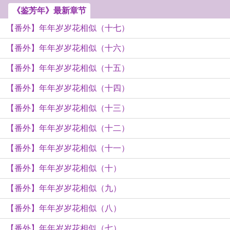
《鉴芳年》最新章节
【番外】年年岁岁花相似（十七）
【番外】年年岁岁花相似（十六）
【番外】年年岁岁花相似（十五）
【番外】年年岁岁花相似（十四）
【番外】年年岁岁花相似（十三）
【番外】年年岁岁花相似（十二）
【番外】年年岁岁花相似（十一）
【番外】年年岁岁花相似（十）
【番外】年年岁岁花相似（九）
【番外】年年岁岁花相似（八）
【番外】年年岁岁花相似（七）