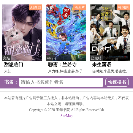
艺哲,黄毅,朱旻昕,徐
AI漫剧
动画片
韩国剧
完结
4K
已完结
甜崽临门
聊斋：兰若寺
未生国语
未知
卢力峰,林强,张赫,陈子
任时完,李星民,姜素拉,
平,傅铂涵,橙璃,刘校
姜河那,卞约汉,金大
书名：
本站若有图片广告属于第三方接入，非本站所为，广告内容与本站无关，不代表
本站立场，请谨慎阅读。
Copyright © 2020 宝华书院 All Rights Reserved.kk
SiteMap