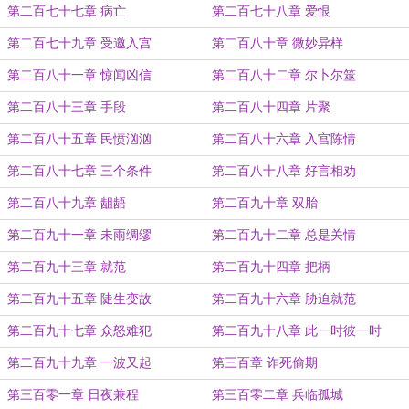
第二百七十七章 病亡
第二百七十八章 爱恨
第二百七十九章 受邀入宫
第二百八十章 微妙异样
第二百八十一章 惊闻凶信
第二百八十二章 尔卜尔筮
第二百八十三章 手段
第二百八十四章 片聚
第二百八十五章 民愤汹汹
第二百八十六章 入宫陈情
第二百八十七章 三个条件
第二百八十八章 好言相劝
第二百八十九章 龃龉
第二百九十章 双胎
第二百九十一章 未雨绸缪
第二百九十二章 总是关情
第二百九十三章 就范
第二百九十四章 把柄
第二百九十五章 陡生变故
第二百九十六章 胁迫就范
第二百九十七章 众怒难犯
第二百九十八章 此一时彼一时
第二百九十九章 一波又起
第三百章 诈死偷期
第三百零一章 日夜兼程
第三百零二章 兵临孤城