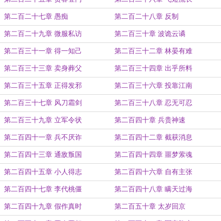
第二百二十七章 愚痴
第二百二十八章 反制
第二百二十九章 微服私访
第二百三十章 波诡云谲
第二百三十一章 得一知己
第二百三十二章 林晏有难
第二百三十三章 卖身葬父
第二百三十四章 出乎所料
第二百三十五章 正得发邪
第二百三十六章 投靠江南
第二百三十七章 风刀霜剑
第二百三十八章 忍无可忍
第二百三十九章 立军令状
第二百四十章 兵贵神速
第二百四十一章 兵不厌诈
第二百四十二章 截获消息
第二百四十三章 通敌叛国
第二百四十四章 噩梦萦魂
第二百四十五章 小人得志
第二百四十六章 自有主张
第二百四十七章 李代桃僵
第二百四十八章 瞒天过海
第二百四十九章 假作真时
第二百五十章 太岁回京