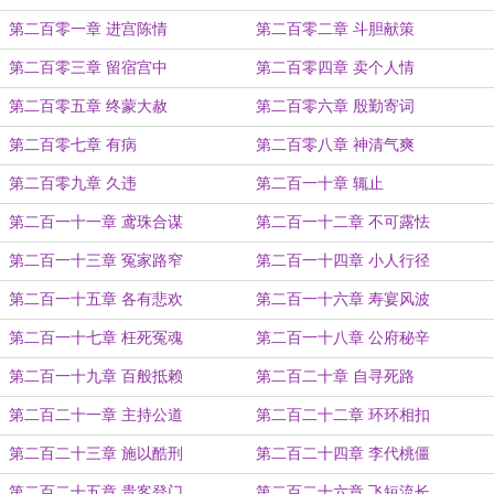
第二百零一章 进宫陈情
第二百零二章 斗胆献策
第二百零三章 留宿宫中
第二百零四章 卖个人情
第二百零五章 终蒙大赦
第二百零六章 殷勤寄词
第二百零七章 有病
第二百零八章 神清气爽
第二百零九章 久违
第二百一十章 辄止
第二百一十一章 鸢珠合谋
第二百一十二章 不可露怯
第二百一十三章 冤家路窄
第二百一十四章 小人行径
第二百一十五章 各有悲欢
第二百一十六章 寿宴风波
第二百一十七章 枉死冤魂
第二百一十八章 公府秘辛
第二百一十九章 百般抵赖
第二百二十章 自寻死路
第二百二十一章 主持公道
第二百二十二章 环环相扣
第二百二十三章 施以酷刑
第二百二十四章 李代桃僵
第二百二十五章 贵客登门
第二百二十六章 飞短流长