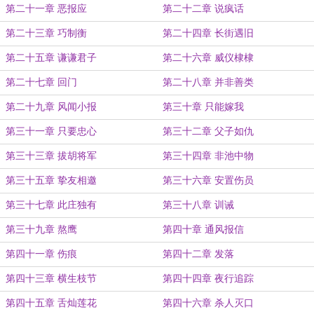
第二十一章 恶报应
第二十二章 说疯话
第二十三章 巧制衡
第二十四章 长街遇旧
第二十五章 谦谦君子
第二十六章 威仪棣棣
第二十七章 回门
第二十八章 并非善类
第二十九章 风闻小报
第三十章 只能嫁我
第三十一章 只要忠心
第三十二章 父子如仇
第三十三章 拔胡将军
第三十四章 非池中物
第三十五章 挚友相邀
第三十六章 安置伤员
第三十七章 此庄独有
第三十八章 训诫
第三十九章 熬鹰
第四十章 通风报信
第四十一章 伤痕
第四十二章 发落
第四十三章 横生枝节
第四十四章 夜行追踪
第四十五章 舌灿莲花
第四十六章 杀人灭口