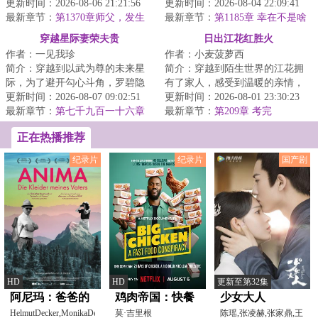
一。原主不仅被人算计了工作，
更新时间：2026-08-06 21:21:56
地震，天还没亮来一场大洪水，
更新时间：2026-08-04 22:09:41
还被人哄骗...
最新章节：
第1370章师父，发生
周半夏和顾文轩...
最新章节：
第1185章 幸在不是啥
了什么事
急事
穿越星际妻荣夫贵
日出江花红胜火
作者：一见我珍
作者：小麦菠萝西
简介：穿越到以武为尊的未来星
简介：穿越到陌生世界的江花拥
际，为了避开勾心斗角，罗碧隐
有了家人，感受到温暖的亲情，
瞒了自己觉醒异能的事。谁知有
更新时间：2026-08-07 09:02:51
全家人一起努力过上了富裕幸福
更新时间：2026-08-01 23:30:23
人不长眼非要找...
最新章节：
第七千九百一十六章
快乐的日子。...
最新章节：
第209章 考完
都要气笑了
正在热播推荐
纪录片
纪录片
国产剧
HD
HD
更新至第32集
阿尼玛：爸爸的
鸡肉帝国：快餐
少女大人
洋装
HelmutDecker,MonikaDecker,CordulaDecker,
阴谋
莫·吉里根
陈瑶,张凌赫,张家鼎,王