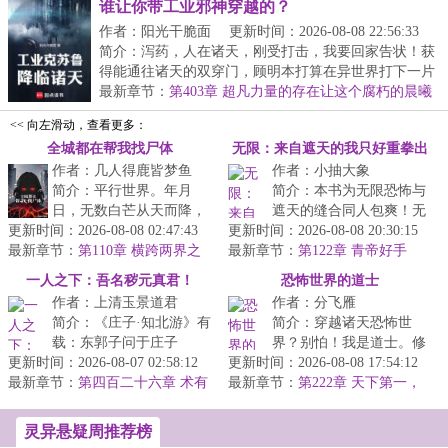
谁让你带工业邪神穿越的？
作者：阳光干脆面
更新时间：2026-08-08 22:56:33
简介：泻药，人在诸天，刚受打击，我要回家告状！获
得能通往诸天的双穿门，顾明本打算在异世界打下一片
大...
最新章节：
第403章 超凡力量的存在让这个腐朽的晨曦
帝国得以续命！
<< 向左滑动，查看更多：
全城都在帮我找尸体
无限：来自遮天的我只好重拳出
作者：几人得鹿皆梦鱼
作者：小抽大象
击
简介：平行世界。年月
简介：本书为无限恐怖与
日，无数白芒从天而降，
遮天的缝合同人包爽！无
更新时间：2026-08-08 02:47:43
蓝星被划分出超过个区
更新时间：2026-08-08 20:30:15
敌！速通！已有完本万订
最新章节：
块。全球异变。每月第一
第110章 横跨两界之
最新章节：
作品【人在无限，开始速
第122章 青帝好手
界
天凌晨，将会随...
段，虚空你果然没死！【求月
通】，请放...
一人之下：吾名秽元真君！
恐怖世界的道士
票】
作者：上清玉景道君
作者：分飞雁
简介：《庄子·知北游》有
简介：穿越诸天恐怖世
载：东郭子问于庄子
界？别怕！我是道士。修
更新时间：2026-08-07 02:58:12
曰：“所谓道，恶乎
更新时间：2026-08-08 17:54:12
道抓鬼、镇尸降妖，斩诸
最新章节：
在？”庄子曰：“无所不
第四百二十六章 术有
最新章节：
天妖魔鬼怪。炼丹符箓、
第222章 天下第一，
二象
在。”东郭子曰：...
道德真仙
仙神道果，修...
灵异悬疑周推荐榜