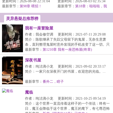
更新时间：2026-08-08 22:31:04
边轻叹情为何物。我曾与
更新时间：2026-08-03 02:35:34
居然穿越成了蝙蝠侠本
最新章节：
人在佛前叩首，与人在崖
第98章 喂招！
最新章节：
人。众所周知，蝙蝠侠聪
第18章：啦啦啦，我
顶纵观云卷云...
是卖挂的小行家
明绝顶，智慧超...
灵异悬疑总推荐榜
我有一座冒险屋
作者：我会修空调
更新时间：2021-07-11 20:29:08
简介：陈歌继承了失踪父母留下的鬼屋，无奈生意萧
条，直到整理鬼屋时意外发现的手机改变了这一切。只
要完...
最新章节：
第1210章 我有一座恐怖屋(终章)
深夜书屋
作者：纯洁滴小龙
更新时间：2021-09-02 20:33:17
简介：一家只在深夜开门的书屋，欢迎您的光临。...
最新章节：
番外二，瞎子
魔临
作者：纯洁滴小龙
更新时间：2021-10-25 09:54:19
简介：这个世界一直流传着这样子的一个传说：终有一
日，魔王会降临于这个世界，魔王的麾下，有七尊恐怖