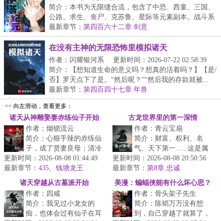
简介：本书为无限缝合流，包含了中恐、西童、三国、
公路、求生、丧尸、克苏鲁、星际等元素副本。战斗系
统...
最新章节：
第四百六十二章 剑意
在没有主神的无限恐怖里模拟诸天
作者：闪耀银河系
更新时间：2026-07-22 02:58:39
简介：【想知道生命的意义吗？想真的活着吗？】【是/
否】罗天点下了是。“然后呢？”“然后我的存款就被...
最新章节：
第四百四十七章 年兽
<< 向左滑动，查看更多：
诸天从神雕娶妻赤练仙子开始
古龙世界里的第一深情
作者：烟锁流云
作者：青云宝扇
简介：心狠手辣的赤练仙
简介：财富、权利、名
子，成了贤妻良母；清冷
气、天下第一......这是属
更新时间：2026-08-08 01:44:49
如仙的小龙女，也变得活
更新时间：2026-08-08 20:50:56
于主角的时代。不过对方
最新章节：
泼可爱。还有杨过……看
435、钱塘龙王
最新章节：
云华来说，他更喜欢坐看
第8章 忠诚
着自家这个...
主角翻雨覆...
诸天穿越从古墓派开始
美漫：蝙蝠侠能有什么坏心思？
作者：四咸
作者：骨头架子先生
简介：我见过小龙女的
简介：陈韬万万没有想
痴，也体会过有仙子在耳
到，自己穿越了就算了，