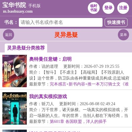
宝华书院
手机版
临时
登录
注册
书架
m.baohuasy.com
书名：
灵异悬疑
返回
菜单
灵异悬疑分类推荐
奥特曼任意键：启明
作者：说的道理
更新时间：2026-07-29 19:25:55
简介：【智斗】【不虐主】【高端局】【不毁原剧人
设】这个世界，防卫队由各种重量级成员构成:总监城府
深...
最新章节：
完本感言+新书内容+推一本万订骑士文《谁
让他当假面骑士的！》
我的真实模拟游戏
作者：斩刀人
更新时间：2026-08-08 02:49:24
简介：万千世界，诸天纵横。一场真实的模拟游戏，开
启一场新的人生。年的世界，当别人都在下海经商，当
二...
最新章节：
第601章 各国联盟，洋人的插手