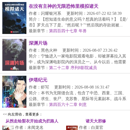
在没有主神的无限恐怖里模拟诸天
作者：闪耀银河系
更新时间：2026-07-22 02:58:39
简介：【想知道生命的意义吗？想真的活着吗？】【是/
否】罗天点下了是。“然后呢？”“然后我的存款就被...
最新章节：
第四百四十七章 年兽
深渊片场
作者：黑色火种
更新时间：2026-08-07 23:26:42
简介：宁恤进入一家电影院观看电影，却被屏幕拉入其
中，成为深渊电影院内的演员之一。从今以后，他需要
不...
最新章节：
第二十二章 序列8影院减员
伊塔纪元
作者：虾写
更新时间：2026-08-08 16:31:47
简介：本书为无限缝合流，包含了中恐、西童、三国、
公路、求生、丧尸、克苏鲁、星际等元素副本。战斗系
统...
最新章节：
第四百六十二章 剑意
<< 向左滑动，查看更多：
从拐走绘梨衣开始成为拦路人
诸天大邪修
作者：未闻龙名
作者：白菜官