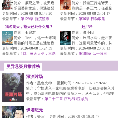
简介：濒死之际，被天启
简介：我秦正行走诸天，
乐园丢到龙族，偶遇绘梨
靠的是一身正气，任谁见
更新时间：2026-08-08 02:48:20
衣。觉醒天赋【拦路
更新时间：2026-08-08 23:01:17
了，都得认同我是正气的
最新章节：
人】。绘梨衣：“你也要过
第129章 新浣熊市
最新章节：
化身。正气：别来沾边！
第36章 行动取消
马路吗？”关...
一个邪修在...
我名黄天，苍天已死什么鬼？
赶尸匠
作者：玉庭君
作者：洛小阳
简介：“医生，这十天来我
简介：辰河水冷，赶尸夜
睡着的时候总是在迷迷糊
行，这世间最恐怖的，从
更新时间：2026-08-08 15:24:39
糊中听到有人喊我的名
更新时间：2026-08-08 20:08:13
来都不是鬼……...
最新章节：
字。”“黄天先生，你这是
413、黄天大圣，三昧
最新章节：
第188章 以一敌三
神风，我来收服你也！
幻听。”...
灵异悬疑月推荐榜
深渊片场
作者：黑色火种
更新时间：2026-08-07 23:26:42
简介：宁恤进入一家电影院观看电影，却被屏幕拉入其
中，成为深渊电影院内的演员之一。从今以后，他需要
不...
最新章节：
第二十二章 序列8影院减员
伊塔纪元
作者：虾写
更新时间：2026-08-08 16:31:47