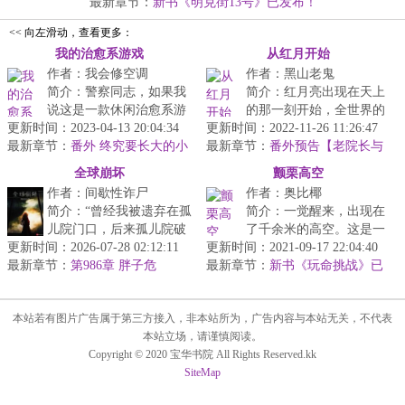
的...
最新章节：
新书《明克街13号》已发布！
<< 向左滑动，查看更多：
我的治愈系游戏
从红月开始
作者：我会修空调
作者：黑山老鬼
简介：警察同志，如果我
简介：红月亮出现在天上
说这是一款休闲治愈系游
的那一刻开始，全世界的
更新时间：2023-04-13 20:04:34
戏，你们信吗？...
更新时间：2022-11-26 11:26:47
人都成了疯子。除了
最新章节：
番外 终究要长大的小
最新章节：
我！...
番外预告【老院长与
孩
加冕小丑】
全球崩坏
颤栗高空
作者：间歇性诈尸
作者：奥比椰
简介：“曾经我被遗弃在孤
简介：一觉醒来，出现在
儿院门口，后来孤儿院破
了千余米的高空。这是一
更新时间：2026-07-28 02:12:11
产了”“曾经我上过一个幼
更新时间：2021-09-17 22:04:40
根高耸入云的石柱的顶
最新章节：
儿园，后来这家幼儿园倒
第986章 胖子危
最新章节：
端。我是怎么上来的？我
新书《玩命挑战》已
闭了”...
发布，求支持！
该怎么下去？...
本站若有图片广告属于第三方接入，非本站所为，广告内容与本站无关，不代表
本站立场，请谨慎阅读。
Copyright © 2020 宝华书院 All Rights Reserved.kk
SiteMap