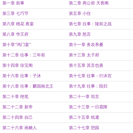
第一章 前事
第二章 商公府 天香阁
第三章 七巧节
第五章 小住
第六章 桃花 夜宴
第七章 往事：陵前之战
第八章 华王府
第九章 怒言
第十章“鸿门宴”
第十一章 务农养桑
第十二章 往事：三年前
第十三章 太子府
第十四章 珍宝阁
第十五章 其言也善
第十六章 往事：子沐
第十七章 往事：行沐宫
第十八章 往事：麟国南北王
第十九章 往事：陌归
第二十章 绝笔
第二十一章 坦言
第二十二章 新帝
第二十三章 一日霜降
第二十四章 自己
第二十五章 纸鸢
第二十六章 画糖人
第二十七章 憩园