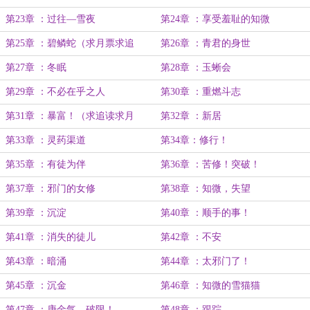
第23章 ：过往—雪夜
第24章 ：享受羞耻的知微
第25章 ：碧鳞蛇（求月票求追
第26章 ：青君的身世
读！）
第27章 ：冬眠
第28章 ：玉蜥会
第29章 ：不必在乎之人
第30章 ：重燃斗志
第31章 ：暴富！（求追读求月
第32章 ：新居
票！）
第33章 ：灵药渠道
第34章：修行！
第35章 ：有徒为伴
第36章 ：苦修！突破！
第37章 ：邪门的女修
第38章 ：知微，失望
第39章 ：沉淀
第40章 ：顺手的事！
第41章 ：消失的徒儿
第42章 ：不安
第43章 ：暗涌
第44章 ：太邪门了！
第45章 ：沉金
第46章 ：知微的雪猫猫
第47章 ：庚金气，破限！
第48章 ：跟踪