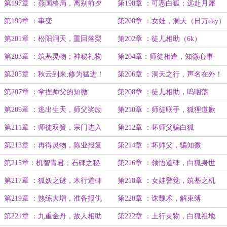
第197章 ：燕国格局，离别前夕
第198章 ：可恶白狐；远赴月犀
第199章 ：事变
第200章 ：女娃，洞天（日万day）
第201章 ：松阳洞天，重回落梨
第202章 ：徒儿相助（6k）
第203章 ：筑基灵物；神秘礼物
第204章：师徒相逢，知微心事
第205章 ：秋云到来;修为猛进！
第206章 ：洞天之行，声名在外！
第207章 ：拿捏师父的知微
第208章 ：徒儿相助，呜咽荡
第209章 ：逃出生天，师父奖励
第210章 ：师徒联手，狐狸道歉
第211章 ：师徒双簧，宗门进入
第212章 ：坏师父骗白狐
第213章 ：再得灵物，陈业报复
第214章 ：坏师父，骗知微
第215章：机智青君；石碑之秘
第216章 ：领悟道碑，白狐身世
(8k)
第217章 ：狐妖之谜，木行道碑
第218章 ：女娃警觉，筑基之机
（8k）
第219章 ：熟练大增，准备报仇
第220章 ：诛魏术，解束缚
第221章 ：九重金丹，故人相助
第222章 ：土行灵物，白狐祖地