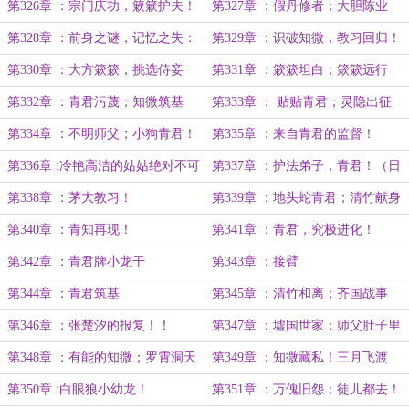
胜！
第326章 ：宗门庆功，簌簌护夫！
第327章 ：假丹修者；大胆陈业
第328章 ：前身之谜，记忆之失：
第329章 ：识破知微，教习回归！
第330章 ：大方簌簌，挑选侍妾
第331章 ：簌簌坦白；簌簌远行
第332章 ：青君污蔑；知微筑基
第333章 ： 贴贴青君；灵隐出征
第334章 ：不明师父；小狗青君！
第335章 ：来自青君的监督！
（元旦快乐！）
第336章 :冷艳高洁的姑姑绝对不可
第337章 ：护法弟子，青君！（日
能……
万day1）
第338章 ：茅大教习！
第339章 ：地头蛇青君；清竹献身
第340章 ：青知再现！
第341章 ：青君，究极进化！
第342章 ：青君牌小龙干
第343章 ：接臂
（5600/10000）
第344章 ：青君筑基
第345章 ：清竹和离；齐国战事
第346章 ：张楚汐的报复！！
第347章 ：墟国世家；师父肚子里
的虫！
第348章 ：有能的知微；罗霄洞天
第349章 ：知微藏私！三月飞渡
第350章 :白眼狼小幼龙！
第351章 ：万傀旧怨；徒儿都去！