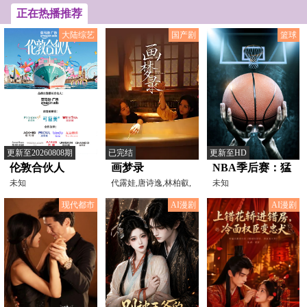
偶遇张守正
米
正在热播推荐
大陆综艺
国产剧
篮球
更新至20260808期
已完结
更新至HD
伦敦合伙人
画梦录
NBA季后赛：猛
未知
代露娃,唐诗逸,林柏叡,
龙VS骑士
未知
郑希怡,吕星辰
20260419
现代都市
AI漫剧
AI漫剧