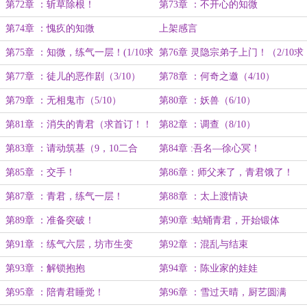
第72章 ：斩草除根！
第73章 ：不开心的知微
第74章 ：愧疚的知微
上架感言
第75章 ：知微，练气一层！(1/10求
第76章 灵隐宗弟子上门！（2/10求
首订！)
首订！）
第77章 ：徒儿的恶作剧（3/10）
第78章 ：何奇之邀（4/10）
第79章 ：无相鬼市（5/10）
第80章 ：妖兽（6/10）
第81章 ：消失的青君（求首订！！
第82章 ：调查（8/10）
7/10）
第83章 ：请动筑基（9，10二合
第84章 :吾名—徐心冥！
一）
第85章 ：交手！
第86章：师父来了，青君饿了！
（补了五百字！）
第87章 ：青君，练气一层！
第88章 ：太上渡情诀
第89章 ：准备突破！
第90章 :蛄蛹青君，开始锻体
第91章 ：练气六层，坊市生变
第92章 ：混乱与结束
第93章 ：解锁抱抱
第94章 ：陈业家的娃娃
第95章 ：陪青君睡觉！
第96章 ：雪过天晴，厨艺圆满