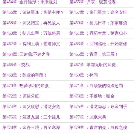
（7k）
（8k8）
第454章 :金丹雏形；未来规划
第455章 :归宗；破茧成蝶
第456章 ：簌簌重逢；客随主便？
第457章 ：宗门重赏；嘉名安排
（感谢姬修夕的盟主！）
第458章 ：师父赠宝，再见故人
第459章 ：徒儿日常；茅家麻烦
第460章 ：徒儿出手；万傀格局
第461章 ：丹药生意，茅家归心
第462章 ：得到土葫；霸道师父
第463章 ：回到临松，开始潜修
第464章 :三途鼎;不速之客
第465章 ：青君，第三层！
第466章：交战
第467章 :卑鄙无耻的师徒
第468章 ：陈业的手段！
第469章 ：拷问
第470章 :热爱学习的知微
第471章 ：白簌簌的特殊惩罚
第472章 ：师徒分赃
第473章 ：不落地；赎金
第474章 ：师父欣慰；潜龙安危
第475章 ：潜龙隐忍；赎金到手
（8k）
第476章 ：筑基九层；三个徒儿
第477章 ：龙眠大典
第478章 ：金丹三境；再至寒潭
第479章 ：青君的壳；白狐之秘