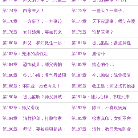
遥望轻轻叹加更！日万day2）
day3）
第174章 ：白家来人！
第175章 ：一整天？一辈子。
第176章 ：一方事了，一方事起
第177章 ：天下寂寥事；师父在喷
（日万day1）
水！（补一千六）
第178章 ：女娃娘亲，突如其来
第179章 ：谁是笨蛋？
第180章 ：师父，和知微住一起！
第181章 ：徒儿贴贴；盘点属性
第182章：宠溺的清竹姐
第183章 ：渡情种
第184章 ：恐怖徒儿，师父害怕
第185章 ：病态的今儿
第186章 ：徒儿心绪；养气丹破限!
第187章 ：今儿贴贴；陈业报复
第188章：坏陈业，欺负今儿！
第189章 ：收王浩；师父找其他徒
儿！
第190章 ：徒儿监听？师父测试！
第191章：徒儿心碎，书瑶到来，
练气九层(八k)
第192章：师父滑跪
第193章 ：陈业，不喜欢病娇
第194章 ：清竹护弟，打脸徐家
第195章 ：徐家真印，女娃不舍
第196章 ：师父，要被狠狠超越！
第197章 ：清竹，教导无知陈业