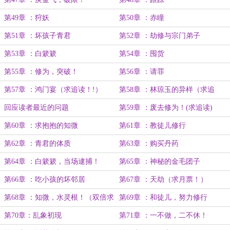
第49章 ：狩妖
第50章 ：赤瞳
第51章 ：坏孩子青君
第52章 ：劫修与宗门弟子
第53章 ：白簌簌
第54章 ：囤货
第55章 ：修为，突破！
第56章 ：请罪
第57章 ：鸿门宴（求追读！!）
第58章 ：林琼玉的异样（求追
读！！）
回应读者最近的问题
第59章 ：废去修为！(求追读)
第60章 ：求抱抱的知微
第61章 ：教徒儿修行
第62章 ：青君的体质
第63章 ：购买丹药
第64章 ：白簌簌，当场逮捕！
第65章 ：神秘的金毛团子
第66章 ：吃小孩的坏邻居
第67章 ：天劫（求月票！）
第68章 ：知微，水灵根！（双倍求
第69章 ：和徒儿，努力修行
月票！）
第70章：乱象初现
第71章 ：一不做，二不休！