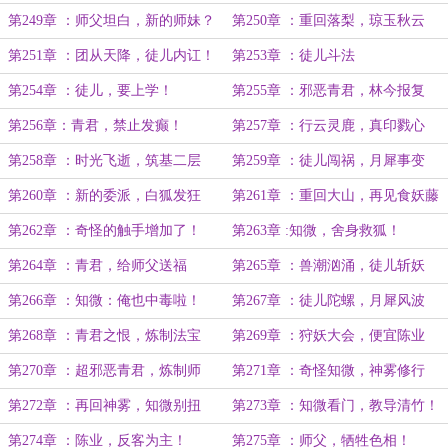
票！明天爆更！））
第249章 ：师父坦白，新的师妹？
第250章 ：重回落梨，琼玉秋云
（7k）
第251章 ：团从天降，徒儿内讧！
第253章 ：徒儿斗法
第254章 ：徒儿，要上学！
第255章 ：邪恶青君，林今报复
第256章：青君，禁止发癫！
第257章 ：行云灵鹿，真印戮心
第258章 ：时光飞逝，筑基二层
第259章 ：徒儿闯祸，月犀事变
第260章 ：新的委派，白狐发狂
第261章 ：重回大山，再见食妖藤
第262章 ：奇怪的触手增加了！
第263章 :知微，舍身救狐！
第264章 ：青君，给师父送福
第265章 ：兽潮汹涌，徒儿斩妖
利！！（还）
第266章 ：知微：俺也中毒啦！
第267章 ：徒儿陀螺，月犀风波
第268章 ：青君之恨，炼制法宝
第269章 ：狩妖大会，便宜陈业
第270章 ：超邪恶青君，炼制师
第271章 ：奇怪知微，神雾修行
父！
第272章 ：再回神雾，知微别扭
第273章 ：知微看门，教导清竹！
第274章 ：陈业，反客为主！
第275章 ：师父，牺牲色相！