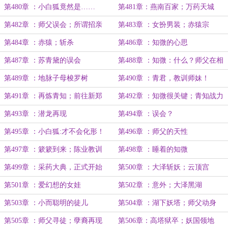
第480章 ：小白狐竟然是……
第481章：燕南百家；万药天城
第482章 ：师父误会；所谓招亲
第483章 ：女扮男装；赤猿宗
第484章 ：赤猿；斩杀
第486章 ：知微的心思
第487章 ：苏青黛的误会
第488章 ：知微：什么？师父在相
亲！（8k）
第489章 ：地脉子母梭罗树
第490章 ：青君，教训师妹！
第491章 ：再炼青知；前往新郑
第492章 ：知微很关键；青知战力
第493章 ：潜龙再现
第494章 ：误会？
第495章 ：小白狐:才不会化形！
第496章 ：师父的天性
第497章 ：簌簌到来；陈业教训
第498章 ：睡着的知微
第499章 ：采药大典，正式开始
第500章 ：大泽斩妖；云顶宫
第501章 ：爱幻想的女娃
第502章 ：意外；大泽黑湖
第503章 ：小而聪明的徒儿
第504章 ：湖下妖塔；师父动身
第505章 ：师父寻徒；孽裔再现
第506章：高塔狱卒；妖国领地