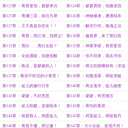
人!
第123章 ：青君笼包，簌簌来访
第124章 ：簌簌震惊，知微迷惑
第125章 ：青澜三层，前往月犀
第126章 ：神秘修者，遭遇劫杀
第127章 ：又不真是你侄女！！
第128章 ：解衣疗伤，炼傀之法
第129章 ：青君：闯江湖，找师父!
第130章 ：修真界，来了黑白双
煞！
第131章 ：黑白……黑白女娃？
第132章 ：神雾茅家，青君委屈
第133章 ：女娃遇险，知微觉醒
第134章 ：你不回来，我去寻你
（两章！5k！求追订！）
第135章 ：陈业，是簌簌的人！
第136章 ：师父的辣鞭炒肉（求追
订！）
第137章：教训不听话的小青君！
第138章 ：知微濡慕，师徒突破
第139章 ：徒儿的修行日常
第140章 ：再去鬼市，徒儿秘密
（日万求追读）
第141章 ：簌簌，不好意思
第141章 ：簌簌，有苦难言
第142章 ：徒儿吃醋，直接斩杀！
第143章 ：害怕的青君
第144章 ：收获惊人，捣蛋徒儿
第145章 ：武装徒儿，师徒炼丹
第146章 ：青君不傻，师父傻！
第147章：大小女娃，发现不对！