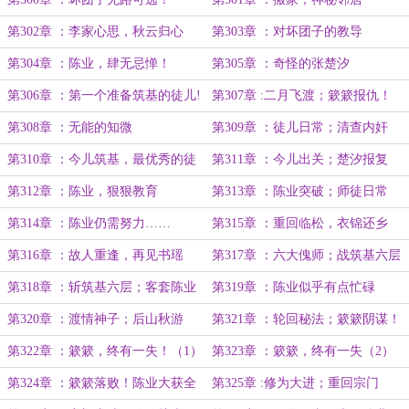
（6k）
第302章 ：李家心思，秋云归心
第303章 ：对坏团子的教导
第304章 ：陈业，肆无忌惮！
第305章 ：奇怪的张楚汐
第306章 ：第一个准备筑基的徒儿!
第307章 :二月飞渡；簌簌报仇！
第308章 ：无能的知微
第309章 ：徒儿日常；清查内奸
第310章 ：今儿筑基，最优秀的徒
第311章 ：今儿出关；楚汐报复
儿?
第312章 ：陈业，狠狠教育
第313章 ：陈业突破；师徒日常
第314章 ：陈业仍需努力……
第315章 ：重回临松，衣锦还乡
第316章 ：故人重逢，再见书瑶
第317章 ：六大傀师；战筑基六层
第318章 ：斩筑基六层；客套陈业
第319章 ：陈业似乎有点忙碌
第320章 ：渡情神子；后山秋游
第321章 ：轮回秘法；簌簌阴谋！
第322章 ：簌簌，终有一失！（1）
第323章 ：簌簌，终有一失（2）
第324章 ：簌簌落败！陈业大获全
第325章 :修为大进；重回宗门