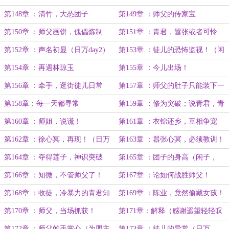
第148章 ：清竹，大怂团子
第149章 ：师父的传家宝
第150章 ：师父画饼，傀儡炼制
第151章 ：青君，嚣张或者可怜
（日万day1）
（日万day2）
第152章 ：声名初显（日万day2）
第153章 ：徒儿的恐怖监视！（闲
子，out！）
第154章 ：再遇林琼玉
第155章 ：今儿出场！
第156章 ：牵手，逛街徒儿日常
第157章 ：师父的肚子只能装下一
只！
第158章：每一天都寻常
第159章 ：修为突破；说青君，青
君到！
第160章 ：师姐，说谎！
第161章 ：衣锦还乡，互相争宠
（日万day1）
第162章 ：徐心冥，再现！（日万
第163章 ：嚣张心冥，必须教训！
day1）
（日万day2）
第164章 ：夺得莲子，神识突破
第165章 ：团子的身高（闲子，
（日万day3）
out！）
第166章 ：知微，不管师父了！
第167章 ：论如何战胜师父！
第168章 ：收徒，冷暴力的青君知
第169章 ：陈业，竟然偷藏女孩！
微（日万day1）
（日万day2）
第170章 ：师父，当场抓获！
第171章：解释（感谢遥望轻轻叹
（out）
的盟主！日万day1）
第172章 ：师父的手掌心（为盟主
第173章 ：徒儿的异常（日万