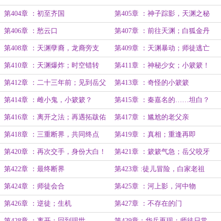
第404章 ：初至齐国
第405章 ：神子踪影，天渊之秘
第406章 ：愁云口
第407章 ：前往天渊；白狐金丹
第408章 ：天渊孽裔，龙裔旁支
第409章 ：天渊暴动；师徒逃亡
第410章 ：天渊爆炸；时空错转
第411章 ：神秘少女；小簌簌！
第412章 ：二十三年前；见到岳父
第413章 ：奇怪的小簌簌
第414章 ：雌小鬼，小簌簌？
第415章 ：秦嘉名的……坦白？
第416章 ：离开之法；再遇拓跋佑
第417章 ：尴尬的老父亲
第418章 ：三重断界，共同终点
第419章 ：真相；重逢再即
第420章 ：再次交手，身份大白！
第421章 ：簌簌气急；岳父咬牙
第422章 ：最终断界
第423章 :徒儿冒险，白家老祖
第424章 ：师徒会合
第425章 ：河上影，河中物
第426章 ：逆徒；生机
第427章 ：不存在的门
第428章 ：离开：回到现世
第429章：华岳再现；师徒日常