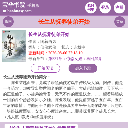
宝华书院
手机版
临时
登录
注册
书架
m.baohuasy.com
长生从抚养徒弟开始
返回
菜单
长生从抚养徒弟开始
作者：闲着西风
类别：仙侠武侠
状态：连载中
更新时间：2026-08-06 22:18:10
最新章节：
第531章：惊恐女娃；再回黑湖
开始阅读
加入书架
长生从抚养徒弟开始简介：
陈业穿越而来，竟成了暗黑仙侠游戏中传说级人物。据传，他是
一介药农，却教导出举世闻名的两个仙子。大徒弟陆知微，天下第一
的正道仙子。小徒弟徐青君，无恶不作的魔道妖女。……望着蜷缩成
一团的两个瑟瑟发抖小女娃。陈业发现，他提前穿越了五百年。五百
年后的事情，与他何干？他不过是修真界中平平无奇的老登，只想以
一块熟练度面板，安安心心度过余生……顺带抚养两个徒儿长大。
（凡人流+养成+熟练度系统）...