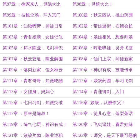
第97章 ：徐家来人，灵隐大比
第98章 ：灵植大比！
第99章 ：技惊全场，拜入宗门
第100章 ：秋云随从，桃山药园
第101章 ：知微犒劳，师徒日常
第102章 ：带娃逛街，石镜会长
第103章 ：青君娘亲，女娃记仇
第104章 ：娘娃相见，想要师娘
第105章 ：坏水陈业，飞剑神识
第106章 ：哼歌哄娃，灵舟飞渡
第107章 ：秋云窘迫，陈业解围
第108章 ：仙门上宗，师徒新家
第109章 ：落梨新家，侄女秋云
第110章 ：神识有成，技能传承
第111章 ：青君哥哥，知微吃醋
第112章 ：簌簌药园，学习飞剑
第113章 ：女娃身，妈妈心
第114章 ：青澜御剑，入门
第115章 ：七日习剑，知微突破
第116章 :簌簌，认贼作父！
第117章 ：原来是陈叔！
第118章 ：徒儿心意，落梨茶话
第119章 ：练气七层，神识有成！
第120章 ：飞剑逗娃，青君娃蹄
第121章 ：簌簌奖励，陈业述职
第122章 ：师父，是天下最可恶的