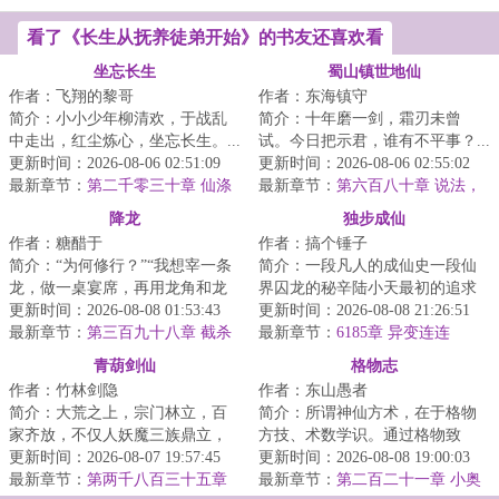
看了《长生从抚养徒弟开始》的书友还喜欢看
坐忘长生
蜀山镇世地仙
作者：飞翔的黎哥
作者：东海镇守
简介：小小少年柳清欢，于战乱
简介：十年磨一剑，霜刃未曾
中走出，红尘炼心，坐忘长生。...
试。今日把示君，谁有不平事？...
更新时间：2026-08-06 02:51:09
更新时间：2026-08-06 02:55:02
最新章节：
第二千零三十章 仙涤
最新章节：
第六百八十章 说法，
花开，龙现，道明（7.1K字奉
降龙
独步成仙
上，求月票支持~）
作者：糖醋于
作者：搞个锤子
简介：“为何修行？”“我想宰一条
简介：一段凡人的成仙史一段仙
龙，做一桌宴席，再用龙角和龙
界囚龙的秘辛陆小天最初的追求
筋做一把弹弓。”王慎认真道。欲
更新时间：2026-08-08 01:53:43
不过是踏上永生的仙道，但披荆
更新时间：2026-08-08 21:26:51
食龙，先...
最新章节：
第三百九十八章 截杀
斩棘得偿所愿之...
最新章节：
6185章 异变连连
青葫剑仙
格物志
作者：竹林剑隐
作者：东山愚者
简介：大荒之上，宗门林立，百
简介：所谓神仙方术，在于格物
家齐放，不仅人妖魔三族鼎立，
方技、术数学识。通过格物致
更有佛魔道儒四大统。平凡小子
更新时间：2026-08-07 19:57:45
知，方士总结道理本质，追寻理
更新时间：2026-08-08 19:00:03
梁言，因一颗天...
最新章节：
第两千八百三十五章
想提升，一代比一...
最新章节：
第二百二十一章 小奥