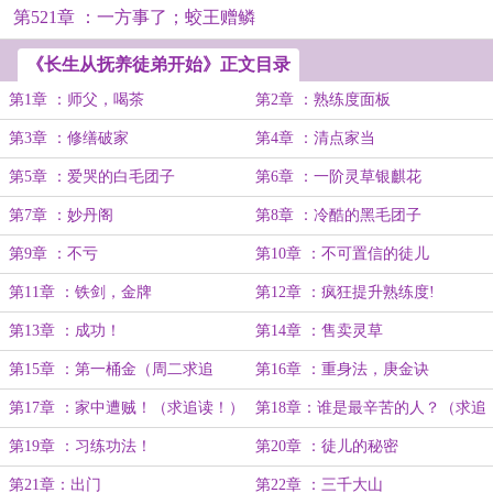
第521章 ：一方事了；蛟王赠鳞
《长生从抚养徒弟开始》正文目录
第1章 ：师父，喝茶
第2章 ：熟练度面板
第3章 ：修缮破家
第4章 ：清点家当
第5章 ：爱哭的白毛团子
第6章 ：一阶灵草银麒花
第7章 ：妙丹阁
第8章 ：冷酷的黑毛团子
第9章 ：不亏
第10章 ：不可置信的徒儿
第11章 ：铁剑，金牌
第12章 ：疯狂提升熟练度!
第13章 ：成功！
第14章 ：售卖灵草
第15章 ：第一桶金（周二求追
第16章 ：重身法，庚金诀
读！）
第17章 ：家中遭贼！（求追读！）
第18章：谁是最辛苦的人？（求追
读！）
第19章 ：习练功法！
第20章 ：徒儿的秘密
第21章：出门
第22章 ：三千大山