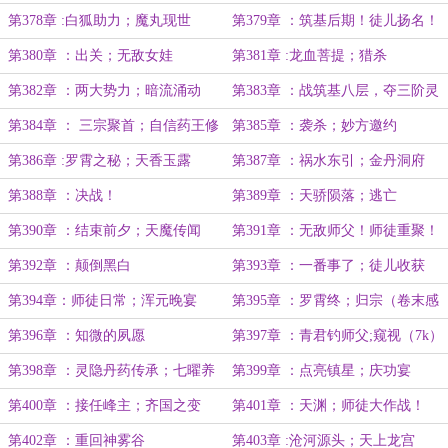
第378章 :白狐助力；魔丸现世
第379章 ：筑基后期！徒儿扬名！
第380章 ：出关；无敌女娃
第381章 :龙血菩提；猎杀
第382章 ：两大势力；暗流涌动
第383章 ：战筑基八层，夺三阶灵
果
第384章 ： 三宗聚首；自信药王修
第385章 ：袭杀；妙方邀约
者
第386章 :罗霄之秘；天香玉露
第387章 ：祸水东引；金丹洞府
第388章 ：决战！
第389章 ：天骄陨落；逃亡
第390章 ：结束前夕；天魔传闻
第391章 ：无敌师父！师徒重聚！
第392章 ：颠倒黑白
第393章 ：一番事了；徒儿收获
第394章：师徒日常；浑元晚宴
第395章 ：罗霄终；归宗（卷末感
言）
第396章 ：知微的夙愿
第397章 ：青君钓师父;窥视（7k）
第398章 ：灵隐丹药传承；七曜养
第399章 ：点亮镇星；庆功宴
魂破限
第400章 ：接任峰主；齐国之变
第401章 ：天渊；师徒大作战！
第402章 ：重回神雾谷
第403章 :沧河源头；天上龙宫