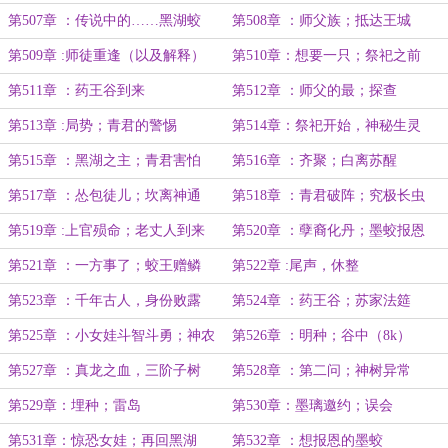
第507章 ：传说中的……黑湖蛟
第508章 ：师父族；抵达王城
王！
第509章 :师徒重逢（以及解释）
第510章：想要一只；祭祀之前
第511章 ：药王谷到来
第512章 ：师父的最；探查
第513章 :局势；青君的警惕
第514章：祭祀开始，神秘生灵
第515章 ：黑湖之主；青君害怕
第516章 ：齐聚；白离苏醒
第517章 ：怂包徒儿；坎离神通
第518章 ：青君破阵；究极长虫
第519章 :上官殒命；老丈人到来
第520章 ：孽裔化丹；墨蛟报恩
第521章 ：一方事了；蛟王赠鳞
第522章 :尾声，休整
第523章 ：千年古人，身份败露
第524章 ：药王谷；苏家法筵
（8k）
第525章 ：小女娃斗智斗勇；神农
第526章 ：明种；谷中（8k）
再世
第527章 ：真龙之血，三阶子树
第528章 ：第二问；神树异常
第529章：埋种；雷岛
第530章：墨璃邀约；误会
第531章：惊恐女娃；再回黑湖
第532章 ：想报恩的墨蛟