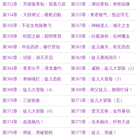
第352章 ：升级版青知：筑基六层
第353章 ：测试青知；奇怪知微
第354章 ：大胆师父；楼船启航
第355章：青君敛气；抵达浑元
第356章：不近女色陈教习
第357章 ：神秘道人；城主之女
第358章 ：松阳之秘；聪明青君
第359章 ：白狐身份；化神魔女
第360章：华岳四杰；修行苦短
第361章 ：徒儿修为，初见四杰
第362章 ：试探；洞天开启
第363章 ：徒儿勇闯洞天！
第364章 ：青君出手；潜龙邀约
第365章 ：威胁；徒儿大冒险（2）
第366章 ：青铜魂灯；徒儿危机
第367章 ：徒儿大冒险（3）
第368章 ：徒儿大冒险（4）
第369章：师父徒儿，都很忙碌！
第370章 ：三徒斩敌
第371章：徒儿大冒险（五）
第372章 ：徒儿大冒险（6）
第373章 ：焚天宝卷；金丹暴动
第374章 ：血战杨仇！
第375章 ：击杀杨仇；轩然大波
第376章 ：师徒，突破契机
第377章 ：徒儿，突破！