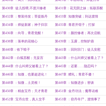
第430章 :徒儿投喂;不渡川修者
第431章：花无阴之妹；拓跋苏醒
第432章 ：整装待发；菩提炼丹
第433章 :知微突破；到达渡情
第434章 ：师徒新家；神子归宗
第435章 :青君开馆子；打探
第436章 ：向导，青君觉醒！
第437章 ：颜控修者；再次启航
第438章 ：落单的花镜心
第439章 ：玉露，控制炉鼎
第440章：收下暗子
第441章 ：回到宗门；徒儿安慰
第442章：白狐苏醒；无妄宫
第443章 ：什么叫师父被看上了？
（1）
第444章 :什么叫师父被看上了？
第445章 ：还要……隐忍吗？
（2）
第446章 ：知微，也要超进化！
第447章 :赠礼；青君不傻！
第448章 ：知微，土灵根！
第449章 ：知微进步；密谈
第450章 ：精血宝丹；天才青君
第451章 :金丹功法；魔尊诘难
第452章 :宝丹出世，真人交手
第453章 ：窃丹夺尸，渡情事了