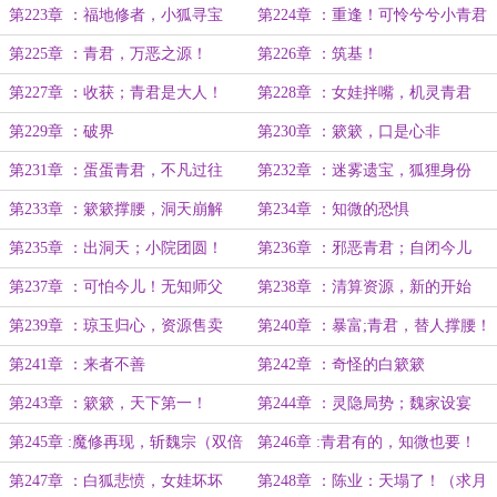
（8k）
第223章 ：福地修者，小狐寻宝
第224章 ：重逢！可怜兮兮小青君
（8200）
第225章 ：青君，万恶之源！
第226章 ：筑基！
第227章 ：收获；青君是大人！
第228章 ：女娃拌嘴，机灵青君
第229章 ：破界
第230章 ：簌簌，口是心非
第231章 ：蛋蛋青君，不凡过往
第232章 ：迷雾遗宝，狐狸身份
第233章 ：簌簌撑腰，洞天崩解
第234章 ：知微的恐惧
第235章 ：出洞天；小院团圆！
第236章 ：邪恶青君；自闭今儿
第237章 ：可怕今儿！无知师父
第238章 ：清算资源，新的开始
第239章 ：琼玉归心，资源售卖
第240章 ：暴富;青君，替人撑腰！
第241章 ：来者不善
第242章 ：奇怪的白簌簌
第243章 ：簌簌，天下第一！
第244章 ：灵隐局势；魏家设宴
第245章 :魔修再现，斩魏宗（双倍
第246章 :青君有的，知微也要！
求月票）
第247章 ：白狐悲愤，女娃坏坏
第248章 ：陈业：天塌了！（求月