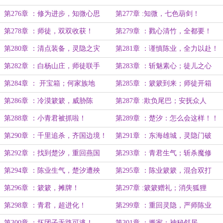
第276章 ：修为进步，知微心思
第277章 :知微，七色葫剑！
第278章 ：师徒，双双收获！
第279章 ：戮心清竹，全都要！
（万字）
第280章 ：清点装备，灵隐之灾
第281章 ：谨慎陈业，全力以赴！
第282章 ：白杨山庄，师徒联手
第283章 ：斩魅素心；徒儿之心
第284章 ： 开宝箱；何家族地
第285章 ：簌簌到来；师徒开箱
第286章 ：冷漠簌簌，威胁陈
第287章 :欺负尾巴；安抚众人
业！！
第288章 ：小青君被抓啦！
第289章 ：楚汐：怎么会这样！！
第290章 ：千里追杀，齐国边境！
第291章 ：东海雄城，灵隐门破
第292章 ：找到楚汐，重回燕国
第293章 ：青君生气；斩杀魔修
第294章 ：陈业生气，楚汐遭殃
第295章 ：陈业簌簌，混合双打
第296章 ：簌簌，摊牌！
第297章 :簌簌赠礼；消失狐狸
第298章 ：青君，超进化！
第299章 ：重回灵隐，严师陈业
第300章 ：坏团子无路可逃！
第301章 ：搬家；神秘邻居