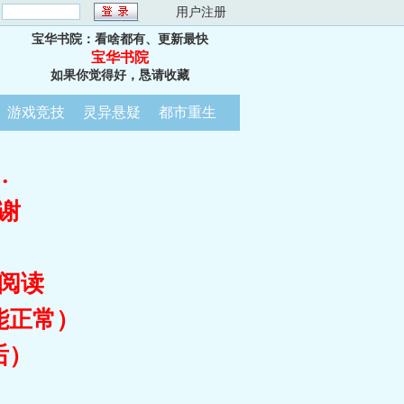
：
用户注册
宝华书院：看啥都有、更新最快
宝华书院
如果你觉得好，恳请收藏
游戏竞技
灵异悬疑
都市重生
…
谢
阅读
能正常）
后）