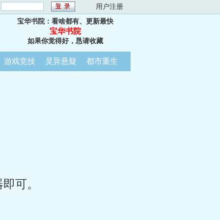
：
用户注册
宝华书院：看啥都有、更新最快
宝华书院
如果你觉得好，恳请收藏
游戏竞技
灵异悬疑
都市重生
器即可。