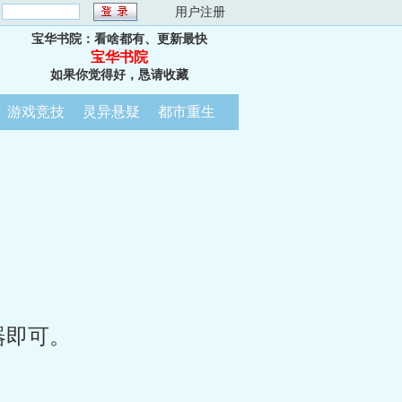
：
用户注册
宝华书院：看啥都有、更新最快
宝华书院
如果你觉得好，恳请收藏
游戏竞技
灵异悬疑
都市重生
器即可。