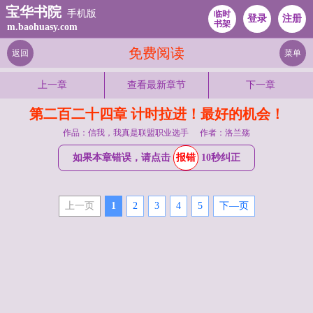
宝华书院
手机版
临时
登录
注册
书架
m.baohuasy.com
免费阅读
返回
菜单
上一章
查看最新章节
下一章
第二百二十四章 计时拉进！最好的机会！
作品：信我，我真是联盟职业选手
作者：洛兰殇
如果本章错误，请点击
报错
10秒纠正
上一页
1
2
3
4
5
下—页