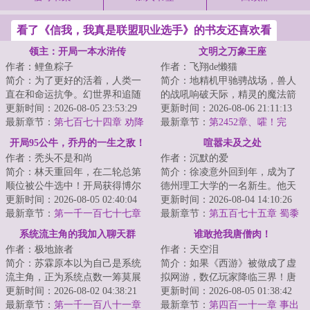
看了《信我，我真是联盟职业选手》的书友还喜欢看
领主：开局一本水浒传
文明之万象王座
作者：鲤鱼粽子
作者：飞翔de懒猫
简介：为了更好的活着，人类一
简介：地精机甲驰骋战场，兽人
直在和命运抗争。幻世界和追随
的战吼响破天际，精灵的魔法箭
者的出现，人类进入了领主时
更新时间：2026-08-05 23:53:29
矢穿破钢铁洪流而至，矮人的重
更新时间：2026-08-06 21:11:13
代。领主也就是职...
最新章节：
第七百七十四章 劝降
炮以咆哮彰显着...
最新章节：
第2452章、嚯！完
蛋！
开局95公牛，乔丹的一生之敌！
喧嚣未及之处
作者：秃头不是和尚
作者：沉默的爱
简介：林天重回年，在二轮总第
简介：徐凌意外回到年，成为了
顺位被公牛选中！开局获得博尔
德州理工大学的一名新生。他天
特、汤姆·布拉迪、梅威瑟三人天
更新时间：2026-08-05 02:40:04
赋异禀，却鲜为人知。那时，传
更新时间：2026-08-04 14:10:26
赋技术！于是...
最新章节：
第一千一百七十七章
奇教练鲍勃·奈...
最新章节：
第五百七十五章 蜀黍
球迷没变，但球队风格变了！
的诞生
系统流主角的我加入聊天群
谁敢抢我唐僧肉！
作者：极地旅者
作者：天空泪
简介：苏霖原本以为自己是系统
简介：如果《西游》被做成了虚
流主角，正为系统点数一筹莫展
拟网游，数亿玩家降临三界！唐
之际。一声提示告知他加入了聊
更新时间：2026-08-02 04:38:21
僧还能取到真经吗？本游戏核心
更新时间：2026-08-05 01:38:42
天群。“苏霖、...
最新章节：
第一千一百八十一章
玩法闯过的劫难...
最新章节：
第四百一十一章 事出