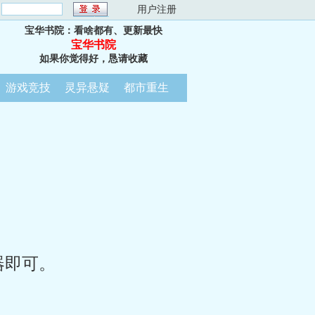
：
用户注册
宝华书院：看啥都有、更新最快
宝华书院
如果你觉得好，恳请收藏
游戏竞技
灵异悬疑
都市重生
器即可。