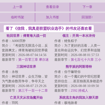
上一章
查看目录
下一章
临时书架
加入书签
回顶部↑
看了《信我，我真是联盟职业选手》的书友还喜欢看
轮回世界：傅青海大战一切
领主：开局一本水浒传
作者：A000浮肿
作者：鲤鱼粽子
简介：『考据型无限流小说，反
简介：为了更好的活着，人类一
套路爽文』傅青海被轮回世界吸
直在和命运抗争。幻世界和追随
入了，当他目睹了异形大战食死
更新时间：2026-08-07 04:14:56
者的出现，人类进入了领主时
更新时间：2026-08-08 01:57:53
徒、绝地武士大...
最新章节：
第一百零三章 摩尔迷
代。领主也就是职...
最新章节：
第七百七十六章 三小
踪
将上阵赌斗
三国神话世界
熊学派的阿斯塔特
作者：永牧
作者：你干嘛呀你
简介：神话世界，众生万物，皆
简介：在一个魔幻的中世纪想要
为气数命数而争夺，争夺天之
坚持信念......甚至独善其身都是件
运，臣之运，道之运，争为人上
更新时间：2026-08-07 23:29:26
难事。因为这里的平民并不淳
更新时间：2026-08-08 10:09:50
人，但求长生不死...
最新章节：
第三千一百一十二章
朴，他们愚昧...
最新章节：
2592.持戒人
【碎命之箭】
亡灵天灾从坟场魔开始
系统流主角的我加入聊天群
作者：羽民
作者：极地旅者