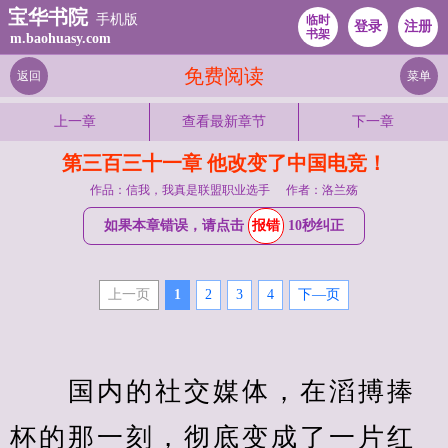
宝华书院
手机版
临时
登录
注册
书架
m.baohuasy.com
免费阅读
返回
菜单
上一章
查看最新章节
下一章
第三百三十一章 他改变了中国电竞！
作品：信我，我真是联盟职业选手
作者：洛兰殇
如果本章错误，请点击
报错
10秒纠正
上一页
1
2
3
4
下—页
　　国内的社交媒体，在滔搏捧
杯的那一刻，彻底变成了一片红