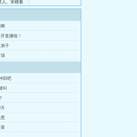
男人。宋檀看
身狗生涯，心
有男主，戏份
翅啊
又要开直播啦！
俗家弟子
房顶
家种田吧
学猪叫
？
聊天
大恩
野菜