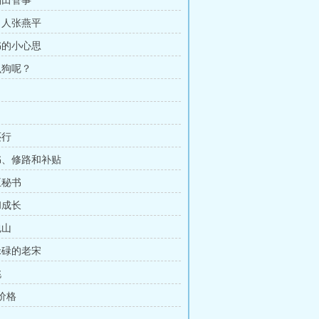
稻田管事
强男人张燕平
秘书的小心思
么狗呢？
还行
支书、修路和补贴
王秘书
和成长
包山
忙碌碌的老宋
桃
苗价格