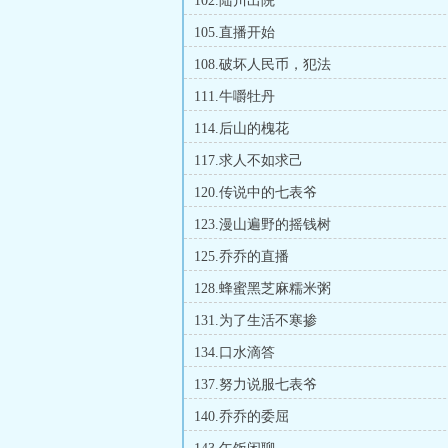
102.陆川出院
105.直播开始
108.破坏人民币，犯法
111.牛嚼牡丹
114.后山的槐花
117.求人不如求己
120.传说中的七表爷
123.漫山遍野的摇钱树
125.乔乔的直播
128.蜂蜜黑芝麻糯米粥
131.为了生活不寒掺
134.口水滴答
137.努力说服七表爷
140.乔乔的委屈