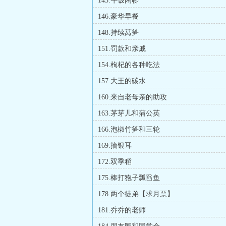
143.午饭闲聊
146.豪华早餐
148.持续莴笋
151.罚款和亲戚
154.枸杞的各种吃法
157.大王的碳水
160.来自老母亲的助攻
163.茅芽儿和蒲公英
166.泡椒竹笋和三轮
169.摘银耳
172.双季稻
175.棒打狍子瓢舀鱼
178.两个徒弟【求月票】
181.乔乔的老师