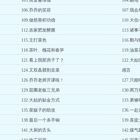
103.黑金蔓绿绒
104.翻地
106.乔乔的笑容
107.我
109.做慈善积功德
110.大
112.农家肥发酵菌
113.诸
115.主打菜色
116.鹅
118.茶叶、槐花和春笋
119.油
121.看上我那房子了？
122.大
124.又双叒叕割韭菜
感言
126.乔乔老师开课啦！
127.只
129.苗圃老板三兄弟
130.两
132.大姑的贴金方式
133.累
135.菜贩子的助攻
136.一
138.最后一个杀手锏
139.喜
141.大厨的舌头
142.煤