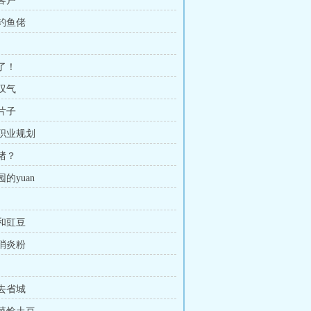
的客户
夜钓鱼佬
到了！
吧叹气
叶片子
的职业规划
头猪？
园的yuan
瓜和豇豆
贵消炎粉
划去省城