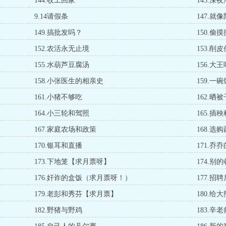
144.收工回家
145.深
9.14请假条
147.就
149.搞批发吗？
150.偷
152.农活永无止境
153.削
155.水葫芦豆腐汤
156.大
158.小张医生的相亲史
159.
161.小猪不够吃
162.晒被
164.小三轮和驾照
165.插
167.家庭农场和政策
168.选
170.银耳和直播
171.乔
173.下地笼【求月票呀】
174.别
176.奸诈的盒饭（求月票呀！）
177.招
179.老彭和秀芬【求月票】
180.给
182.野猪与野鸡
183.辛