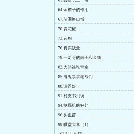
61.喜提长工一名
64.金樱子的作用
67.苗圃换口饭
70.青花椒
73.选狗
76.真实饭量
79.一两哥的面子和金钱
82.大熊连吃带拿
85.鬼鬼祟祟老爷们
88.请得好！
91.村支书到访
94.挖掘机的好处
96.买鱼苗
99.哄堂大孝（1）