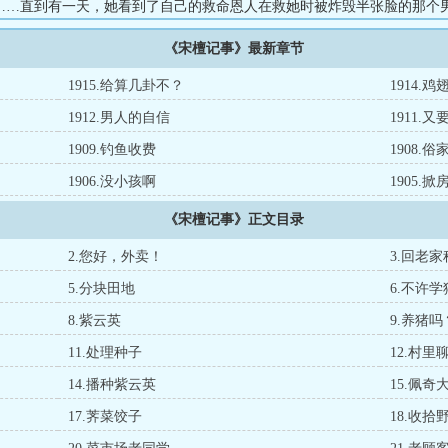
……直到有一天，她看到了自己的救命恩人在救她时被炸毁半张脸的那个
宽肩窄腰大长腿，又看了看对方另外半边清俊的脸，想起自己两辈子的单
《宋檀记事》最新章节
欢宗的双修秘法可以滋补容颜，不知道……［纯种田，真的种田那种］［
1915.给算几卦不？
1914.鸡
1912.男人的自信
1911.
1909.钓鱼收费
1908.
1906.没小孩啊
1905.掀
《宋檀记事》正文目录
2.您好，外卖！
3.回老
5.分块田地
6.不许
8.紫云英
9.养猪吗
11.处理种子
12.村里
14.播种紫云英
15.佩奇
17.荠菜饺子
18.收拾