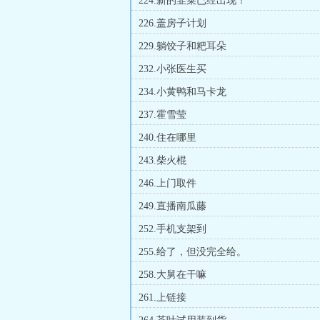
224.新的韭菜已经出现！
226.盖房子计划
229.躺饺子和粑耳朵
232.小张医生买
234.小黄鸭和马卡龙
237.霍雪莹
240.住在哪里
243.柴火棍
246.上门取件
249.直播南瓜藤
252.手机支架到
255.给了，但没完全给。
258.大舅在干嘛
261.上链接