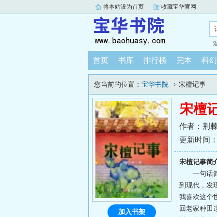
将本站设为首页
收藏宝华官网
首页
书库
排行榜
完本
科幻
您当前的位置：
宝华书院
-> 宋檀记事
宋檀
作者：荆
更新时间：202
宋檀记事简
一句话
到现代，发
我喜欢这个
回老家种田
加入书架