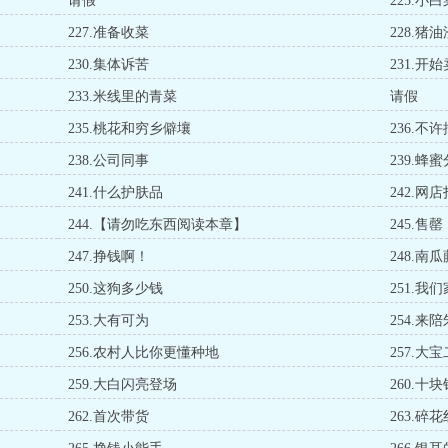
请假
225.小
227.准备收菜
228.猪
230.集体诉苦
231.开
233.米线里的青菜
请假
235.桃花和穷乡僻壤
236.不
238.公司同事
239.蜂
241.什么护肤品
242.网
244.【请勿吃东西阅读本章】
245.售罄
247.挣钱啊！
248.南瓜
250.这狗多少钱
251.我
253.大有可为
254.来
256.农村人比你更懂种地
257.大
259.大白闪亮登场
260.十
262.首次带货
263.碎