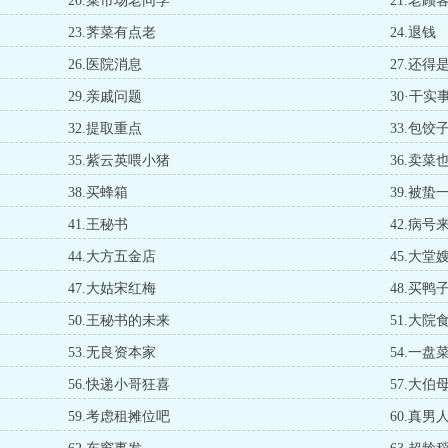
20.菜市场老同学
21.老顾
23.荠菜有点老
24.退钱
26.医院消息
27.还得
29.亲戚问题
30·干
32.提取重点
33.包饺
35.紫云英喂小猪
36.卖菜
38.买蜂箱
39.被蛰
41.王秘书
42.病号
44.大方五金店
45.大堂
47.大姑宋红梅
48.买鸭
50.王秘书的未来
51.大院
53.无良资本家
54.一盘
56.快递小哥狂喜
57.大伯
59.考虑租摊位吧
60.真男