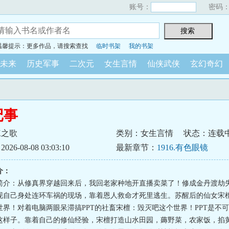
账号：
密码
温馨提示：更多作品，请搜索查找
临时书架
我的书架
未来
历史军事
二次元
女生言情
仙侠武侠
玄幻奇幻
记事
棘之歌
类别：女生言情
状态：连载
6-08-08 03:03:10
最新章节：
1916.有色眼镜
介：
简介：从修真界穿越回来后，我回老家种地开直播卖菜了！修成金丹渡劫
现自己身处连环车祸的现场，靠着恩人救命才死里逃生。苏醒后的仙女宋
世界！对着电脑两眼呆滞搞PPT的社畜宋檀：毁灭吧这个世界！PPT是不
这样子。靠着自己的修仙经验，宋檀打造山水田园，薅野菜，农家饭，掐