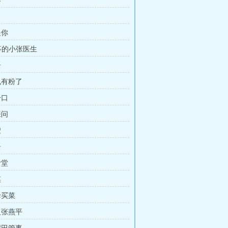
客
是你
实事的小张医生
子
也有粉了
一口
来问
嫂
子
食堂
菜
母买菜
人张燕平