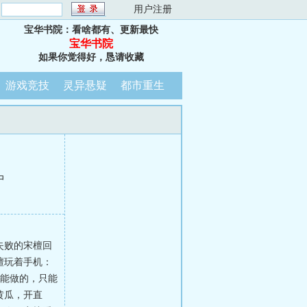
：
用户注册
宝华书院：看啥都有、更新最快
宝华书院
如果你觉得好，恳请收藏
游戏竞技
灵异悬疑
都市重生
中
失败的宋檀回
檀玩着手机：
可能做的，只能
黄瓜，开直