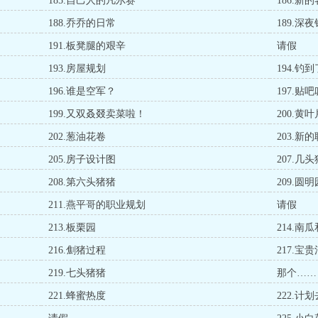
185.自己人的凡尔赛
186.新
188.乔乔的日常
189.深
191.板凳腿的艰辛
请假
193.房屋规划
194.钓
196.谁是空军？
197.贴
199.又双叒叕卖菜啦！
200.黄
202.葱油花卷
203.新
205.房子设计图
207.几
208.第六头猪猪
209.圆明
211.燕平哥的职业规划
请假
213.板栗园
214.南
216.劁猪过程
217.宝
219.七头猪猪
那个……
221.蜂蜜热度
222.计