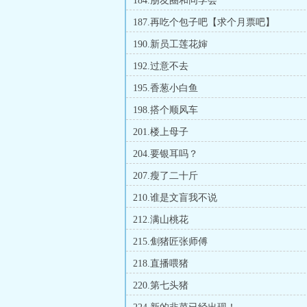
184.朋友圈和同学会
187.再吃个包子吧【求个月票吧】
190.新员工莲花婶
192.过意不去
195.香葱小白鱼
198.搭个顺风车
201.楼上母子
204.要银耳吗？
207.瘦了二十斤
210.谁是文盲我不说
212.满山桃花
215.劁猪匠张师傅
218.直播喂猪
220.第七头猪