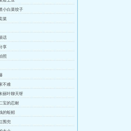
白菜烩土豆
油渣小白菜饺子
始卖菜
许插话
蜜分享
店拍照
藤
们家不难
陪朱丽叶聊天呀
宝二宝的忍耐
块钱的蚯蚓
花红围兜