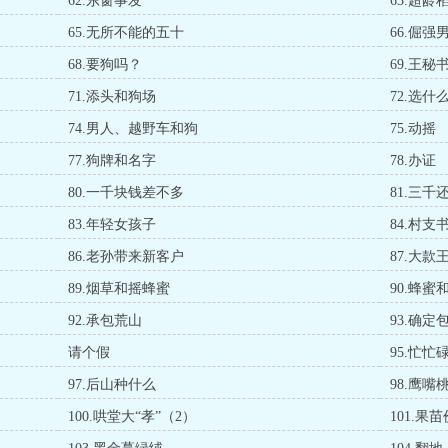
62.东窗事发
63.超龄
65.无所不能的五十
66.倔
68.要狗吗？
69.王
71.添头和狗场
72.选什
74.男人、越野车和狗
75.动摇
77.狗牌和名字
78.办证
80.一千块钱差不多
81.三千
83.年轻女孩子
84.村
86.老孙带来新客户
87.大款
89.烟草和摇蜂蜜
90.蜂蜜
92.承包荒山
93.确定
请个假
95.忙
97.后山种什么
98.鹰嘴
100.哄堂大“孝”（2）
101.果