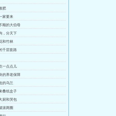
会堆肥
伯一家要来
事不顺的大伯母
与狗，分天下
菜花和竹林
姑的千层套路
能吃一点点儿
万块的养老保障
够呛的乌兰
起来叠纸盒子
提大厨和哭包
气罐滚两圈