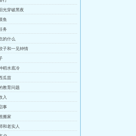
夜潜行
像阳光穿破黑夜
摸摸鱼
皮任务
王吃的什么
一碗饺子和一见钟情
子
秧种稻水底冷
购西瓜苗
乔的教育问题
的收入
聘启事
大熊搬家
老师和老实人